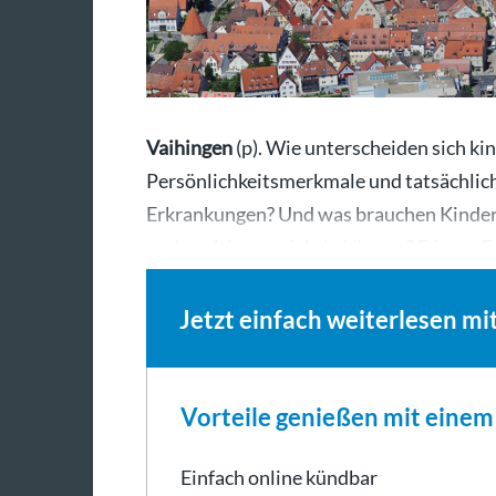
Vaihingen
(p). Wie unterscheiden sich k
Persönlichkeitsmerkmale und tatsächlic
Erkrankungen? Und was brauchen Kinder, d
und positiv entwickeln können? Diesen 
Jetzt einfach weiterlesen mi
Vorteile genießen mit eine
Einfach online kündbar