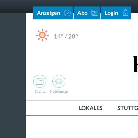
Anzeigen
Abo
Login
14°
/
28°
Events
Notdienste
LOKALES
STUTTG