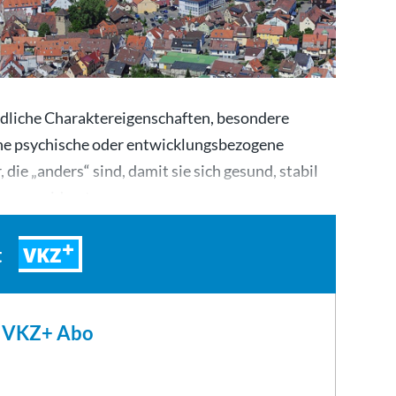
indliche Charaktereigenschaften, besondere
he psychische oder entwicklungsbezogene
ie „anders“ sind, damit sie sich gesund, stabil
Fragen widmet…
VKZ
t
m VKZ+ Abo