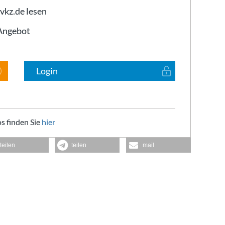
 vkz.de lesen
-Angebot
Login
s finden Sie
hier
teilen
teilen
mail