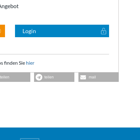
-Angebot
Login
s finden Sie
hier
teilen
teilen
mail