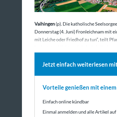
Vaihingen
(p). Die katholische Seelsorge
Donnerstag (4. Juni) Fronleichnam mit ei
mit Leiche oder Friedhof zu tun“, teilt P
bedeutet schlicht und einfach ,Leib des…
Jetzt einfach weiterlesen mi
Vorteile genießen mit eine
Einfach online kündbar
Einmal anmelden und alle Artikel auf