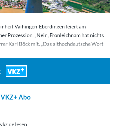
einheit Vaihingen-Eberdingen feiert am
ner Prozession. „Nein, Fronleichnam hat nichts
farrer Karl Böck mit. „Das althochdeutsche Wort
VKZ
t
m VKZ+ Abo
 vkz.de lesen