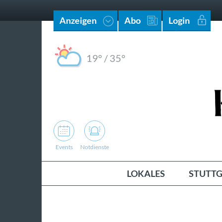
Anzeigen
Abo
Login
19°
/
35°
Events
Notdienste
LOKALES
STUTTG