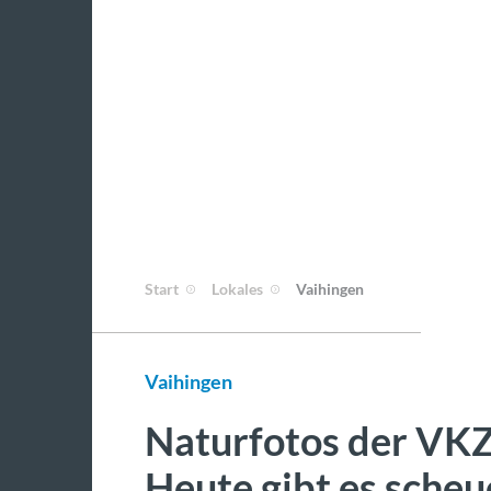
Start
Lokales
Vaihingen
Vaihingen
Naturfotos der VKZ
Heute gibt es sche