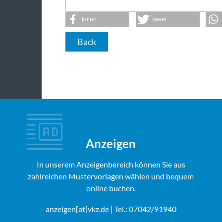
teilen
tweet
Back
Anzeigen
In unserem Anzeigenbereich können Sie aus
zahlreichen Mustervorlagen wählen und bequem
online buchen.
anzeigen[at]vkz.de
| Tel.: 07042/91940