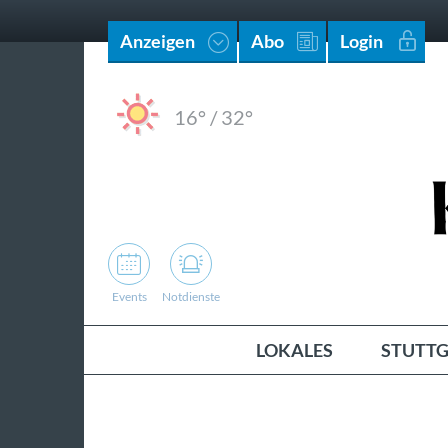
Anzeigen
Abo
Login
16°
/
32°
Events
Notdienste
LOKALES
STUTTG