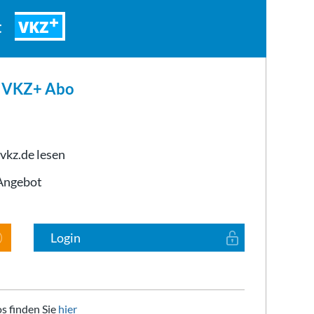
VKZ
t
m VKZ+ Abo
 vkz.de lesen
-Angebot
Login
s finden Sie
hier