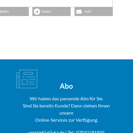
teilen
teilen
mail
Abo
Wir haben das passende Abo für Sie.
Sind Sie bereits Kunde? Dann stehen Ihnen
unsere
Online-Services zur Verfügung.
vertrieb[at]vkz.de
| Tel.: 07042/91935