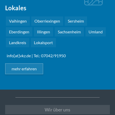
Lokales
Vaihingen
Oberriexingen
Sersheim
Eberdingen
Illingen
Sachsenheim
Umland
Landkreis
Lokalsport
info[at]vkz.de
| Tel.: 07042/91950
mehr erfahren
Wir über uns