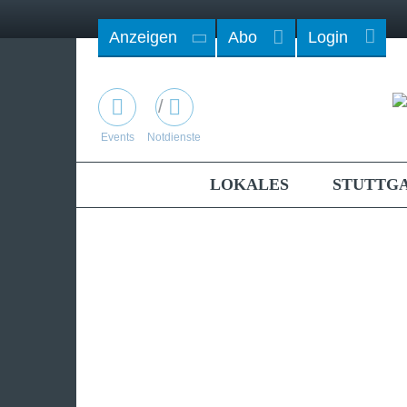
Anzeigen
Abo
Login
/
Events
Notdienste
LOKALES
STUTTG