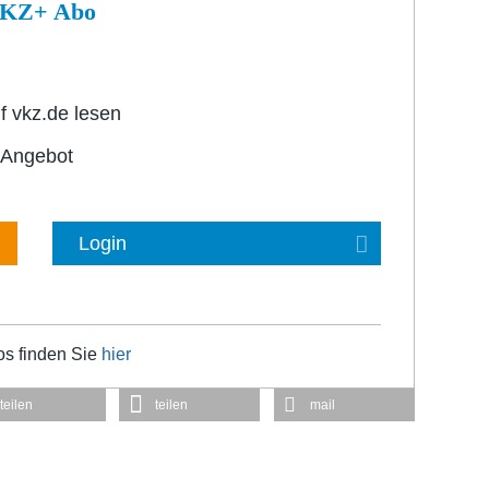
 VKZ+ Abo
f vkz.de lesen
-Angebot
Login
os finden Sie
hier
teilen
teilen
mail