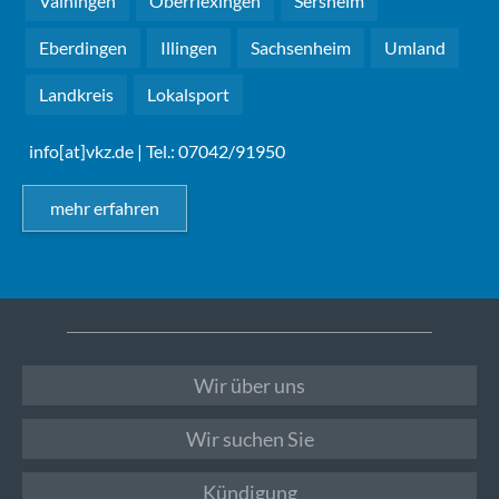
Vaihingen
Oberriexingen
Sersheim
Eberdingen
Illingen
Sachsenheim
Umland
Landkreis
Lokalsport
info[at]vkz.de
| Tel.: 07042/91950
mehr erfahren
Wir über uns
Wir suchen Sie
Kündigung