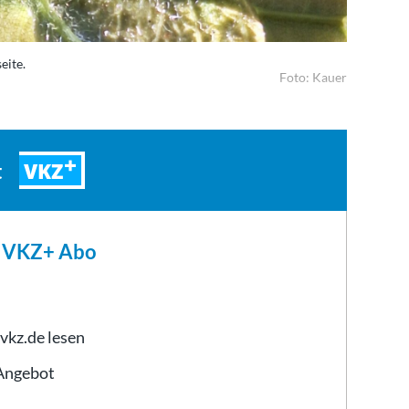
eite.
Foto: Kauer
VKZ
t
m VKZ+ Abo
 vkz.de lesen
-Angebot