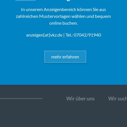
In unserem Anzeigenbereich können Sie aus
zahlreichen Mustervorlagen wählen und bequem
online buchen.
anzeigen[at]vkz.de
| Tel.: 07042/91940
mehr erfahren
Wir über uns
Wir such