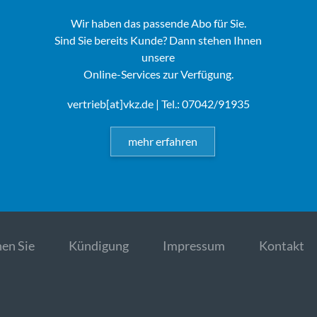
Wir haben das passende Abo für Sie.
Sind Sie bereits Kunde? Dann stehen Ihnen
unsere
Online-Services zur Verfügung.
vertrieb[at]vkz.de
| Tel.: 07042/91935
mehr erfahren
en Sie
Kündigung
Impressum
Kontakt