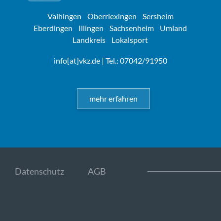
Vaihingen
Oberriexingen
Sersheim
Eberdingen
Illingen
Sachsenheim
Umland
Landkreis
Lokalsport
info[at]vkz.de
| Tel.: 07042/91950
mehr erfahren
Datenschutz
AGB