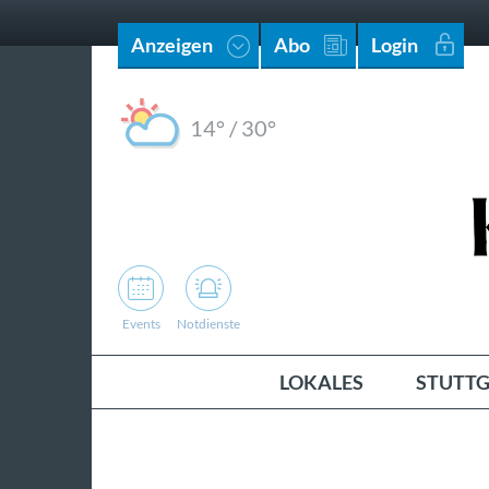
Anzeigen
Abo
Login
14°
/
30°
Events
Notdienste
LOKALES
STUTTG