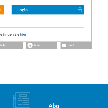
Login
s finden Sie
hier
teilen
teilen
mail
Abo