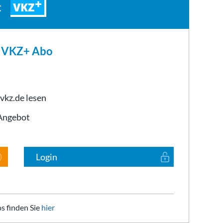
VKZ
t
m VKZ+ Abo
 vkz.de lesen
-Angebot
Login
s finden Sie
hier