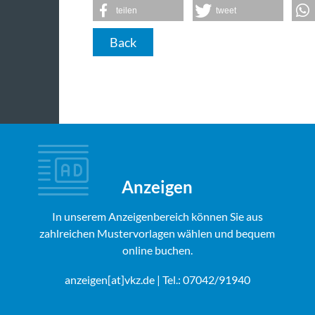
teilen
tweet
Back
Anzeigen
In unserem Anzeigenbereich können Sie aus
zahlreichen Mustervorlagen wählen und bequem
online buchen.
anzeigen[at]vkz.de
| Tel.: 07042/91940