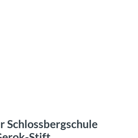
er Schlossbergschule
erok-Stift