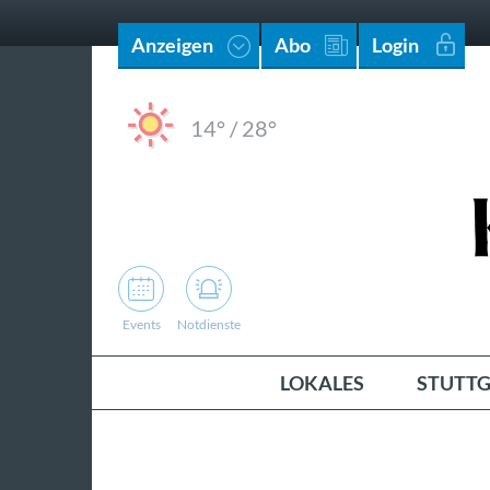
Anzeigen
Abo
Login
14°
/
28°
Events
Notdienste
LOKALES
STUTTG