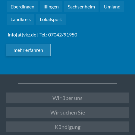
Eberdingen
Illingen
Sachsenheim
Umland
Landkreis
Lokalsport
info[at]vkz.de
| Tel.: 07042/91950
mehr erfahren
Wir über uns
Wir suchen Sie
Kündigung