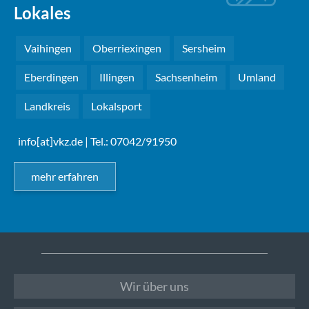
Lokales
Vaihingen
Oberriexingen
Sersheim
Eberdingen
Illingen
Sachsenheim
Umland
Landkreis
Lokalsport
info[at]vkz.de
| Tel.: 07042/91950
mehr erfahren
Wir über uns