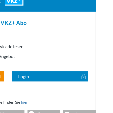
VKZ
t
m VKZ+ Abo
 vkz.de lesen
-Angebot
Login
s finden Sie
hier