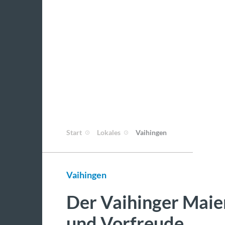
Start
Lokales
Vaihingen
Vaihingen
Der Vaihinger Mai
und Vorfreude