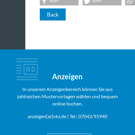
teilen
tweet
Back
Anzeigen
In unserem Anzeigenbereich können Sie aus
zahlreichen Mustervorlagen wählen und bequem
online buchen.
anzeigen[at]vkz.de
| Tel.: 07042/91940