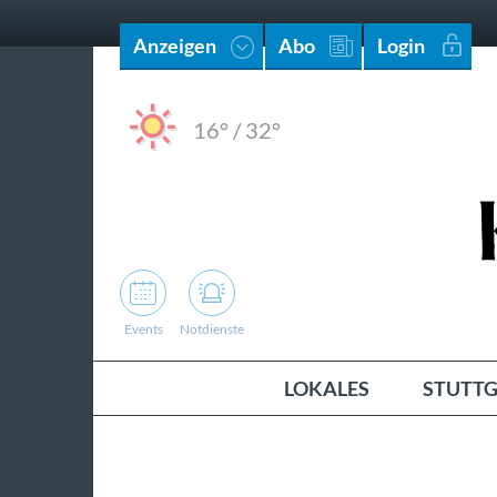
Anzeigen
Abo
Login
16°
/
32°
Events
Notdienste
LOKALES
STUTTG