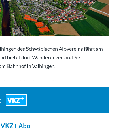
ihingen des Schwäbischen Albvereins fährt am
 und bietet dort Wanderungen an. Die
am Bahnhof in Vaihingen.
vorbereitet. Die längere Wanderung mit…
VKZ
t
m VKZ+ Abo