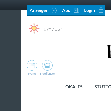
Anzeigen
Abo
Login
17°
/
32°
Events
Notdienste
LOKALES
STUTTG