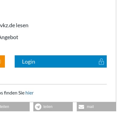
 vkz.de lesen
-Angebot
Login
s finden Sie
hier
teilen
teilen
mail