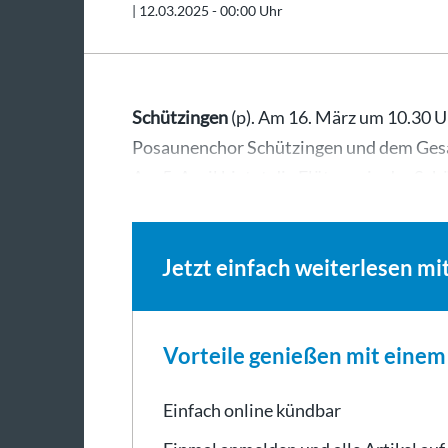
|
12.03.2025 - 00:00 Uhr
Schützingen
(p). Am 16. März um 10.30 U
Posaunenchor Schützingen und dem Gesan
Am 5. April bietet die Flöterey in der Sc
Jetzt einfach weiterlesen mi
Vorteile genießen mit eine
Einfach online kündbar