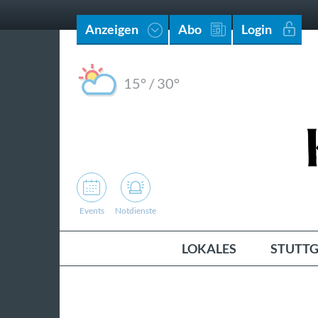
Anzeigen
Abo
Login
15°
/
30°
Events
Notdienste
LOKALES
STUTTG