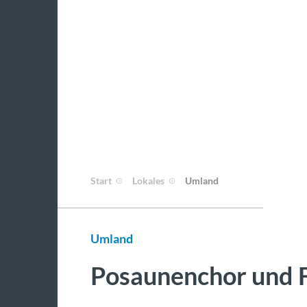
Start
Lokales
Umland
Umland
Posaunenchor und F