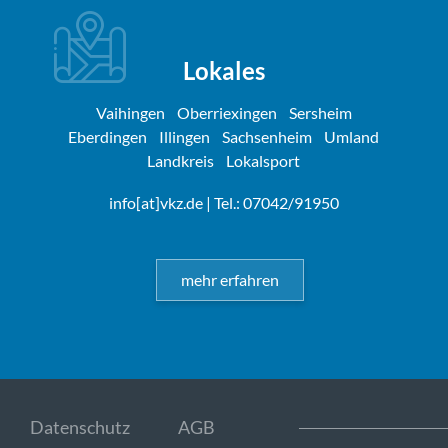
Lokales
Vaihingen
Oberriexingen
Sersheim
Eberdingen
Illingen
Sachsenheim
Umland
Landkreis
Lokalsport
info[at]vkz.de
| Tel.: 07042/91950
mehr erfahren
Datenschutz
AGB