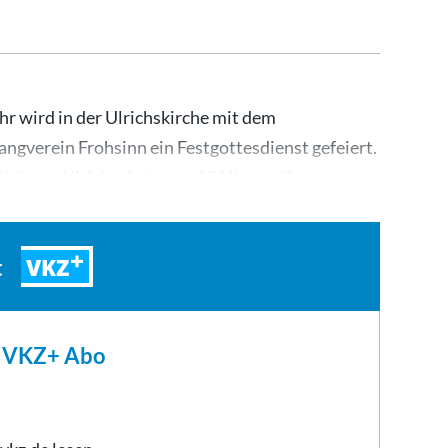
hr wird in der Ulrichskirche mit dem
gverein Frohsinn ein Festgottesdienst gefeiert.
hützinger Ulrichskirche um 19 Uhr ein Konzert.
VKZ
t
m VKZ+ Abo