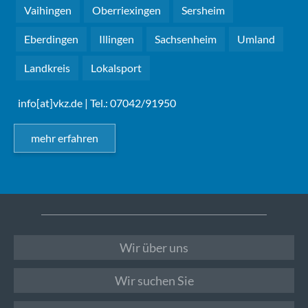
Vaihingen
Oberriexingen
Sersheim
Eberdingen
Illingen
Sachsenheim
Umland
Landkreis
Lokalsport
info[at]vkz.de
| Tel.: 07042/91950
mehr erfahren
Wir über uns
Wir suchen Sie