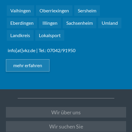
Vaihingen
Oberriexingen
Sersheim
Eberdingen
Illingen
Sachsenheim
Umland
Landkreis
Lokalsport
info[at]vkz.de
| Tel.: 07042/91950
mehr erfahren
Wir über uns
Wir suchen Sie