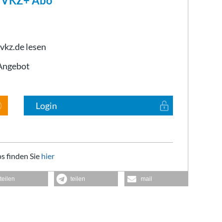
m VKZ+ Abo
 vkz.de lesen
-Angebot
Login
s finden Sie
hier
teilen
teilen
mail