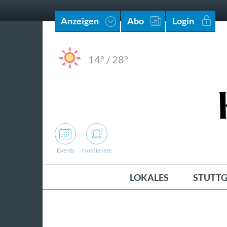
Anzeigen
Abo
Login
14°
/
28°
Events
Notdienste
LOKALES
STUTTG