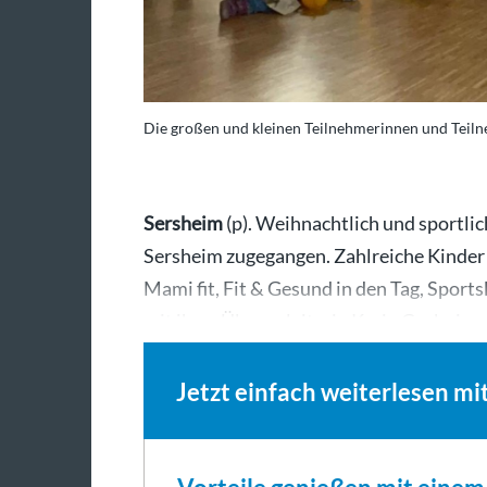
Die großen und kleinen Teilnehmerinnen und Teilne
Sersheim
(p). Weihnachtlich und sportli
Sersheim zugegangen. Zahlreiche Kinder
Mami fit, Fit & Gesund in den Tag, Spor
mit ihrer Übungsleiterin Karin Geske im
Jetzt einfach weiterlesen mi