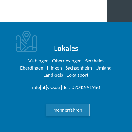
Lokales
Vaihingen
Oberriexingen
Sersheim
Eberdingen
Illingen
Sachsenheim
Umland
Landkreis
Lokalsport
info[at]vkz.de
| Tel.: 07042/91950
mehr erfahren