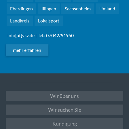
Eberdingen
Illingen
Sachsenheim
Umland
Landkreis
Lokalsport
info[at]vkz.de
| Tel.: 07042/91950
mehr erfahren
Wir über uns
Wir suchen Sie
Kündigung