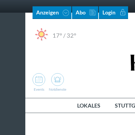
Anzeigen
Abo
Login
17°
/
32°
Events
Notdienste
LOKALES
STUTTG