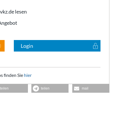
 vkz.de lesen
-Angebot
Login
s finden Sie
hier
teilen
teilen
mail