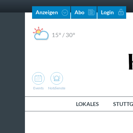
Anzeigen
Abo
Login
15°
/
30°
Events
Notdienste
LOKALES
STUTTG