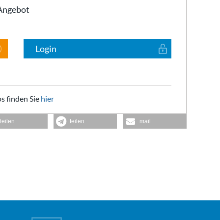
-Angebot
Login
s finden Sie
hier
teilen
teilen
mail