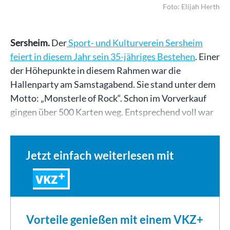
Foto: Elijah Herth
Sersheim.
Der
Sport- und Kulturverein Sersheim
feiert in diesem Jahr sein 35-jähriges Bestehen
. Einer
der Höhepunkte in diesem Rahmen war die
Hallenparty am Samstagabend. Sie stand unter dem
Motto: „Monsterle of Rock“. Schon im Vorverkauf
gingen über 500 Karten weg. Entsprechend voll war
es in der…
Jetzt einfach weiterlesen mit
VKZ
Vorteile genießen mit einem VKZ+