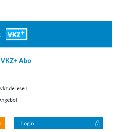
VKZ
t
m VKZ+ Abo
 vkz.de lesen
-Angebot
Login