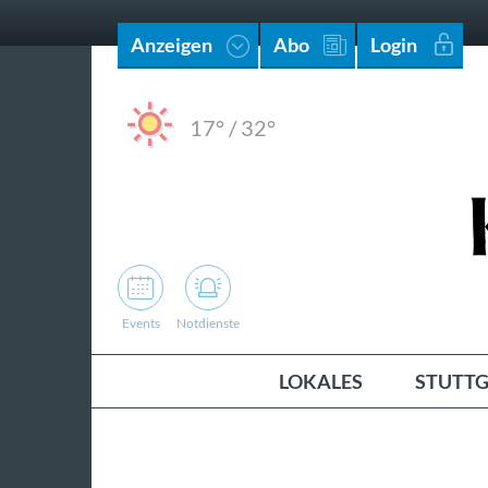
Anzeigen
Abo
Login
17°
/
32°
Events
Notdienste
LOKALES
STUTTG