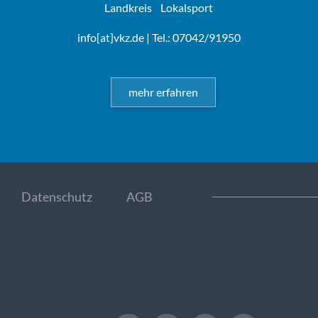
Landkreis
Lokalsport
info[at]vkz.de
| Tel.: 07042/91950
mehr erfahren
Datenschutz
AGB