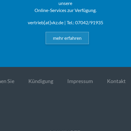
unsere
Online-Services zur Verfügung.
vertrieb[at]vkz.de
| Tel.: 07042/91935
mehr erfahren
en Sie
Kündigung
Impressum
Kontakt