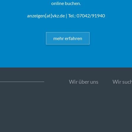
online buchen.
anzeigen[at]vkz.de
| Tel.: 07042/91940
mehr erfahren
Wir über uns
Wir such