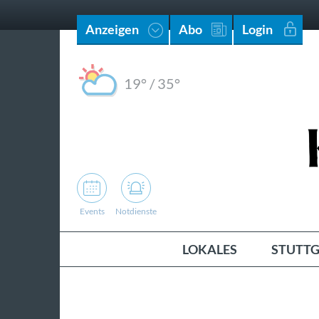
Anzeigen
Abo
Login
19°
/
35°
Events
Notdienste
LOKALES
STUTTG