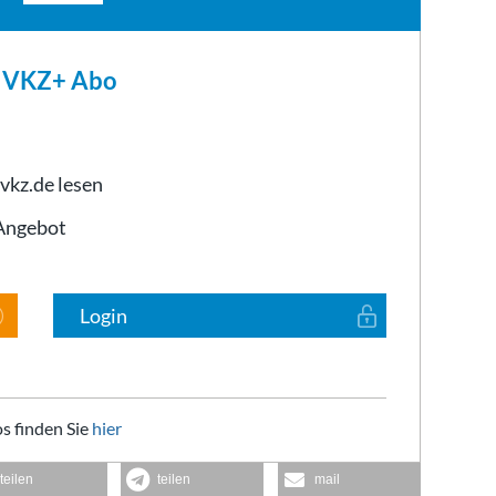
m VKZ+ Abo
 vkz.de lesen
-Angebot
Login
s finden Sie
hier
teilen
teilen
mail