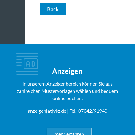
Back
Anzeigen
In unserem Anzeigenbereich können Sie aus
zahlreichen Mustervorlagen wählen und bequem
online buchen.
anzeigen[at]vkz.de
| Tel.: 07042/91940
mehr erfahren