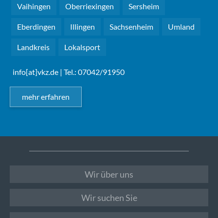
Vaihingen
Oberriexingen
Sersheim
Eberdingen
Illingen
Sachsenheim
Umland
Landkreis
Lokalsport
info[at]vkz.de
| Tel.: 07042/91950
mehr erfahren
Wir über uns
Wir suchen Sie