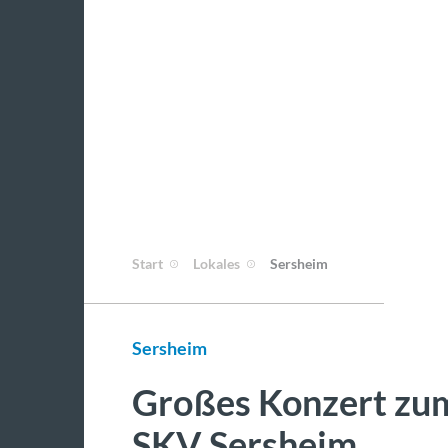
Start
Lokales
Sersheim
Sersheim
Großes Konzert zum
SKV Sersheim