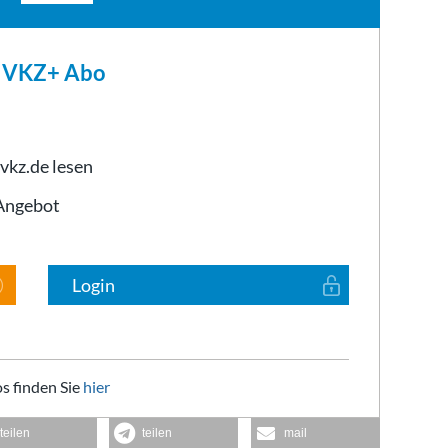
m VKZ+ Abo
 vkz.de lesen
-Angebot
Login
s finden Sie
hier
teilen
teilen
mail