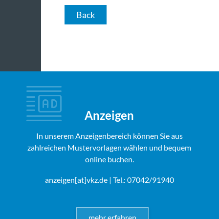
Back
Anzeigen
In unserem Anzeigenbereich können Sie aus
zahlreichen Mustervorlagen wählen und bequem
online buchen.
anzeigen[at]vkz.de
| Tel.: 07042/91940
mehr erfahren