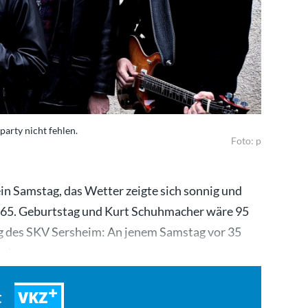
arty nicht fehlen.
Foto: p
in Samstag, das Wetter zeigte sich sonnig und
n 65. Geburtstag und Kurt Schuhmacher wäre 95
g des SKV Sersheim: An jenem Samstag vor 35
und…
VKZ
t