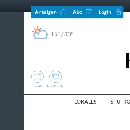
Anzeigen
Abo
Login
15°
/
30°
Events
Notdienste
LOKALES
STUTTG