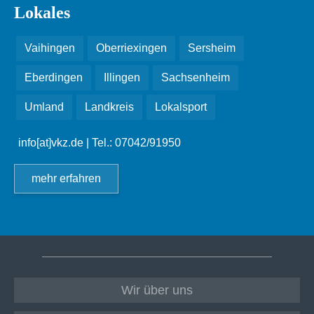
Lokales
Vaihingen
Oberriexingen
Sersheim
Eberdingen
Illingen
Sachsenheim
Umland
Landkreis
Lokalsport
info[at]vkz.de
| Tel.: 07042/91950
mehr erfahren
Wir über uns