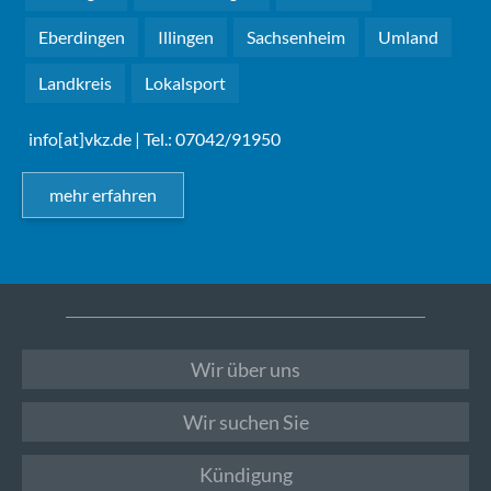
Eberdingen
Illingen
Sachsenheim
Umland
Landkreis
Lokalsport
info[at]vkz.de
| Tel.: 07042/91950
mehr erfahren
Wir über uns
Wir suchen Sie
Kündigung