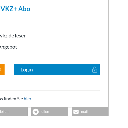
m VKZ+ Abo
 vkz.de lesen
-Angebot
Login
s finden Sie
hier
teilen
teilen
mail