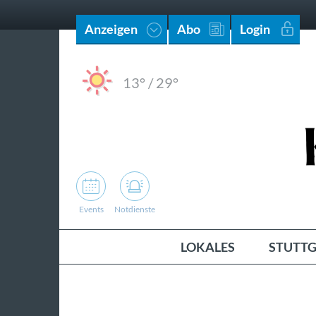
Anzeigen
Abo
Login
13°
/
29°
Events
Notdienste
LOKALES
STUTTG