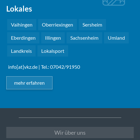
Lokales
Vaihingen
Oberriexingen
Sersheim
Eberdingen
Illingen
Sachsenheim
Umland
Landkreis
Lokalsport
info[at]vkz.de
| Tel.: 07042/91950
mehr erfahren
Wir über uns