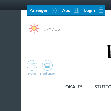
Anzeigen
Abo
Login
17°
/
32°
Events
Notdienste
LOKALES
STUTTG