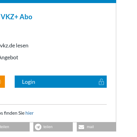
m VKZ+ Abo
 vkz.de lesen
-Angebot
Login
s finden Sie
hier
teilen
teilen
mail