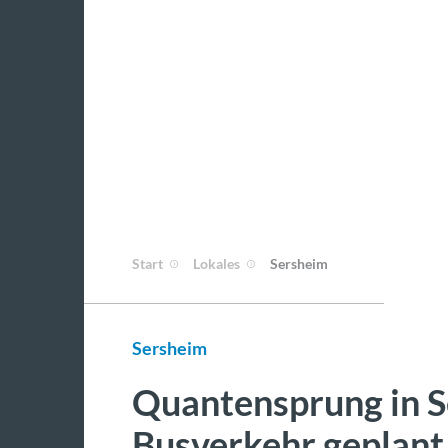
Start
Lokales
Sersheim
Sersheim
Quantensprung in S
Busverkehr geplant