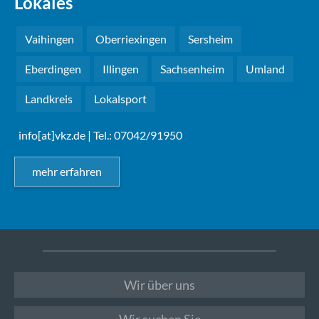
Lokales
Vaihingen
Oberriexingen
Sersheim
Eberdingen
Illingen
Sachsenheim
Umland
Landkreis
Lokalsport
info[at]vkz.de
| Tel.: 07042/91950
mehr erfahren
Wir über uns
Wir suchen Sie