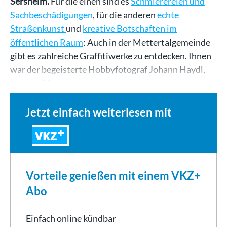
Sersheim.
Für die einen sind es
Schmierereien und
Sachbeschädigungen
, für die anderen
echte
Straßenkunst
und
kreative Botschaften im
öffentlichen Raum
: Auch in der Mettertalgemeinde
gibt es zahlreiche Graffitiwerke zu entdecken. Ihnen
war der begeisterte Hobbyfotograf Johann Haydl,
der seit 58…
Jetzt einfach weiterlesen mit
VKZ
Vorteile genießen mit einem VKZ+
Abo
Einfach online kündbar