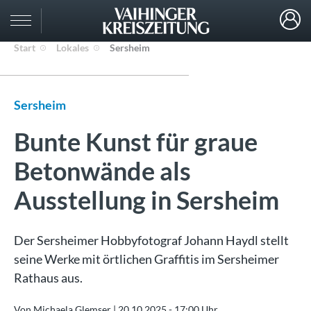
Start
Lokales
Sersheim
Sersheim
Bunte Kunst für graue
Betonwände als
Ausstellung in Sersheim
Der Sersheimer Hobbyfotograf Johann Haydl stellt
seine Werke mit örtlichen Graffitis im Sersheimer
Rathaus aus.
Von Michaela Glemser |
20.10.2025 - 17:00 Uhr