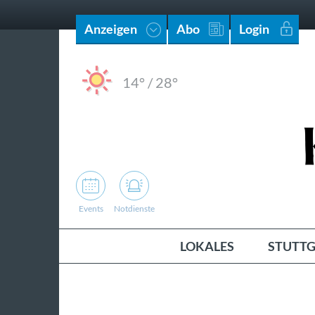
Anzeigen
Abo
Login
14°
/
28°
Events
Notdienste
LOKALES
STUTTG