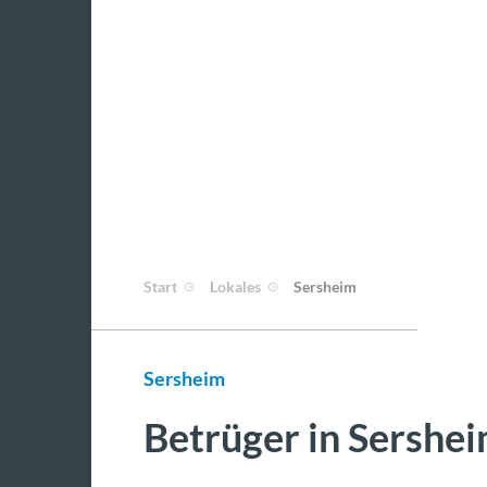
Start
Lokales
Sersheim
Sersheim
Betrüger in Sershe