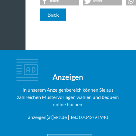
teilen
tweet
Back
Anzeigen
In unserem Anzeigenbereich können Sie aus
zahlreichen Mustervorlagen wählen und bequem
online buchen.
anzeigen[at]vkz.de
| Tel.: 07042/91940