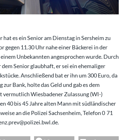
r hat es ein Senior am Dienstag in Sersheim zu
r gegen 11.30 Uhr nahe einer Bäckerei in der
on einem Unbekannten angesprochen wurde. Durch
dem Senior glaubhaft, er sei ein ehemaliger
stücke. Anschließend bat er ihn um 300 Euro, da
ng zur Bank, holte das Geld und gab es dem
it vermutlich Wiesbadener Zulassung (WI-)
inen 40 bis 45 Jahre alten Mann mit südländischer
weise an die Polizei Sachsenheim, Telefon 0 71
enz.prev@polizei.bwl.de.