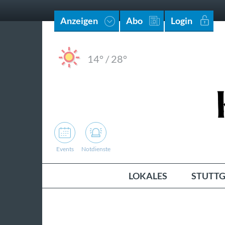
Anzeigen
Abo
Login
14°
/
28°
Events
Notdienste
LOKALES
STUTTG