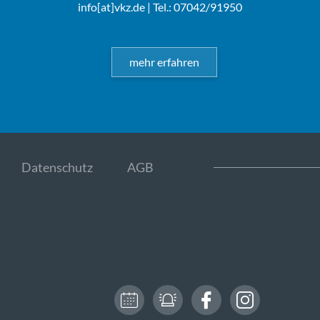
info[at]vkz.de
| Tel.: 07042/91950
mehr erfahren
Datenschutz
AGB