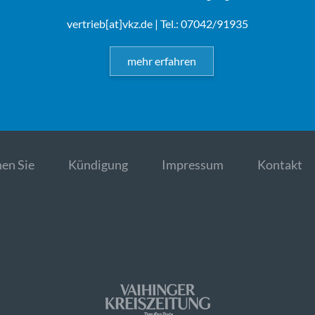
vertrieb[at]vkz.de
| Tel.: 07042/91935
mehr erfahren
en Sie
Kündigung
Impressum
Kontakt