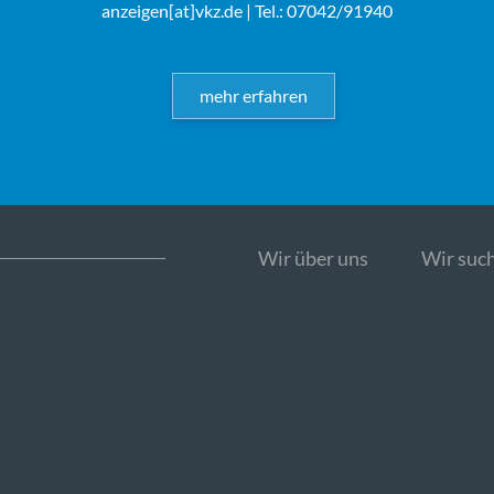
anzeigen[at]vkz.de
| Tel.: 07042/91940
mehr erfahren
Wir über uns
Wir such