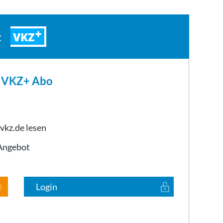
unnel aus…
VKZ
t
m VKZ+ Abo
 vkz.de lesen
-Angebot
Login