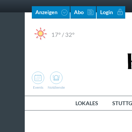
Anzeigen
Abo
Login
17°
/
32°
Events
Notdienste
LOKALES
STUTTG