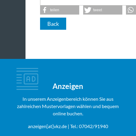
teilen
tweet
Back
Anzeigen
In unserem Anzeigenbereich können Sie aus
zahlreichen Mustervorlagen wählen und bequem
online buchen.
anzeigen[at]vkz.de
| Tel.: 07042/91940