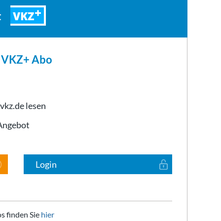
VKZ
t
m VKZ+ Abo
 vkz.de lesen
-Angebot
Login
s finden Sie
hier