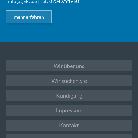
info[at]vkz.de
| Tel.: 07042/91950
mehr erfahren
Wir über uns
Wir suchen Sie
Kündigung
Impressum
Kontakt