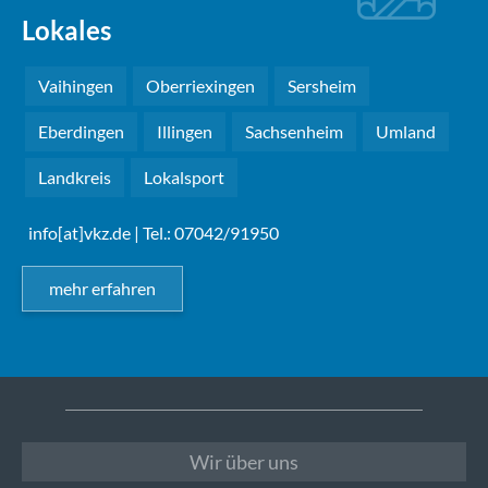
Lokales
Vaihingen
Oberriexingen
Sersheim
Eberdingen
Illingen
Sachsenheim
Umland
Landkreis
Lokalsport
info[at]vkz.de
| Tel.: 07042/91950
mehr erfahren
Wir über uns