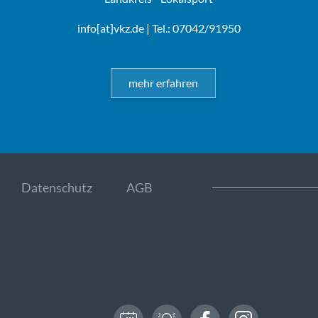
info[at]vkz.de
| Tel.: 07042/91950
mehr erfahren
Datenschutz
AGB