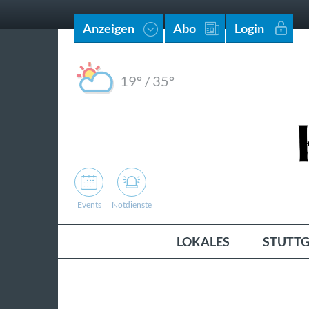
Anzeigen
Abo
Login
19°
/
35°
Events
Notdienste
LOKALES
STUTTG