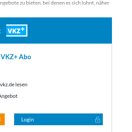
gebote zu bieten, bei denen es sich lohnt, näher
VKZ
t
m VKZ+ Abo
 vkz.de lesen
-Angebot
Login