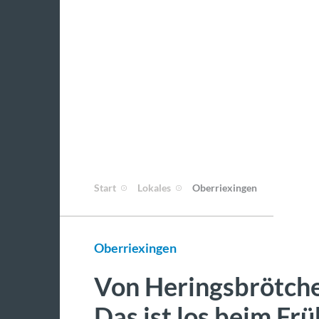
Start
Lokales
Oberriexingen
Oberriexingen
Von Heringsbrötchen
Das ist los beim Fr