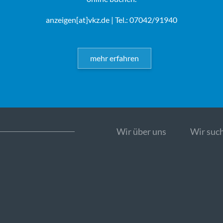
anzeigen[at]vkz.de
| Tel.: 07042/91940
mehr erfahren
Wir über uns
Wir such