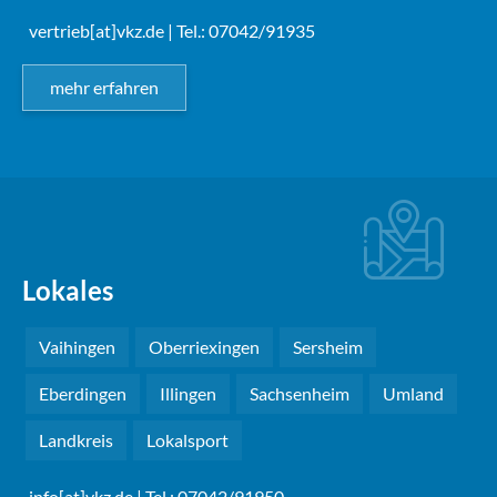
vertrieb[at]vkz.de
| Tel.: 07042/91935
mehr erfahren
Lokales
Vaihingen
Oberriexingen
Sersheim
Eberdingen
Illingen
Sachsenheim
Umland
Landkreis
Lokalsport
info[at]vkz.de
| Tel.: 07042/91950