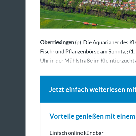
Oberriexingen
(p). Die Aquarianer des Kl
Fisch- und Pflanzenbörse am Sonntag (1. 
Uhr in der Mühlstraße im Kleintierzucht
unter anderem Zierfische, Barsche, Garn
Jetzt einfach weiterlesen mi
Vorteile genießen mit eine
Einfach online kündbar