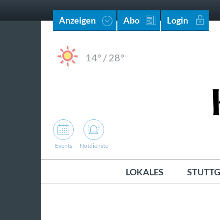
Anzeigen
Abo
Login
14°
/
28°
Events
Notdienste
LOKALES
STUTTG