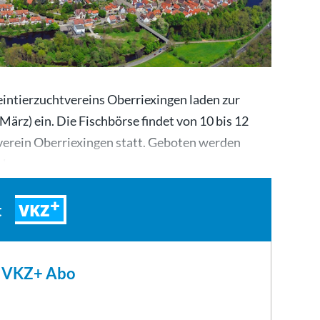
eintierzuchtvereins Oberriexingen laden zur
März) ein. Die Fischbörse findet von 10 bis 12
verein Oberriexingen statt. Geboten werden
elen,…
VKZ
t
m VKZ+ Abo