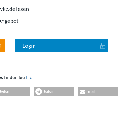
 vkz.de lesen
-Angebot
Login
s finden Sie
hier
teilen
teilen
mail