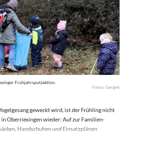
iexinger Frühjahrsputzaktion.
Fotos: Gergen
elgesang geweckt wird, ist der Frühling nicht
in Oberriexingen wieder: Auf zur Familien-
säcken, Handschuhen und Einsatzplänen
als ein Dutzend…