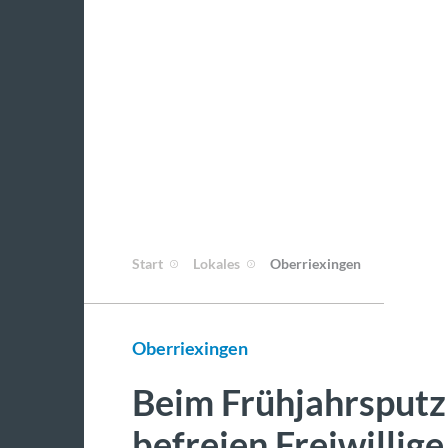
Start
Lokales
Oberriexingen
Oberriexingen
Beim Frühjahrsputz
befreien Freiwillig