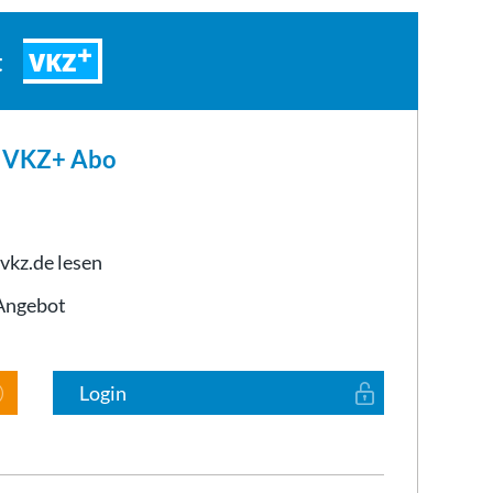
VKZ
t
m VKZ+ Abo
 vkz.de lesen
-Angebot
Login