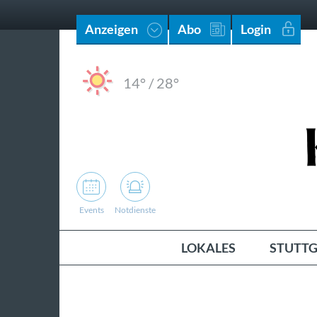
Anzeigen
Abo
Login
14°
/
28°
Events
Notdienste
LOKALES
STUTTG