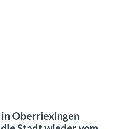
 in Oberriexingen
e die Stadt wieder vom