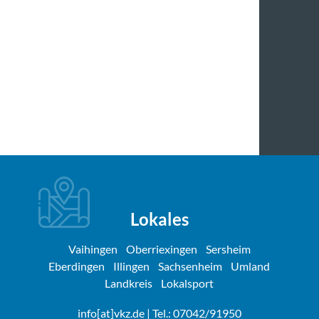
Lokales
Vaihingen
Oberriexingen
Sersheim
Eberdingen
Illingen
Sachsenheim
Umland
Landkreis
Lokalsport
info[at]vkz.de
| Tel.: 07042/91950