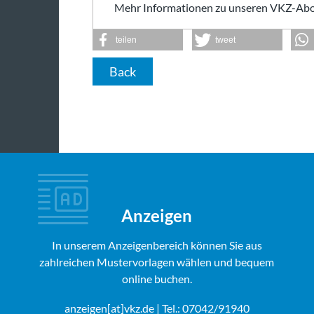
Mehr Informationen zu unseren VKZ-Abo
teilen
tweet
Back
Anzeigen
In unserem Anzeigenbereich können Sie aus
zahlreichen Mustervorlagen wählen und bequem
online buchen.
anzeigen[at]vkz.de
| Tel.: 07042/91940