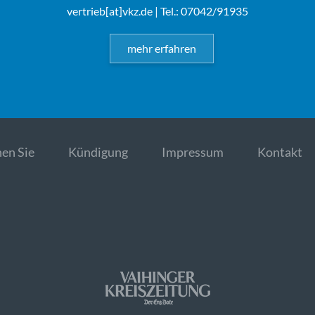
vertrieb[at]vkz.de
| Tel.: 07042/91935
mehr erfahren
en Sie
Kündigung
Impressum
Kontakt