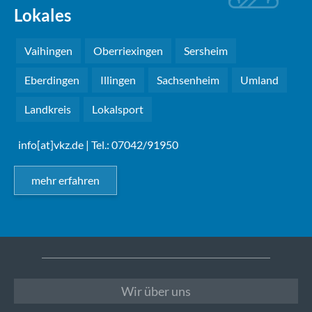
Lokales
Vaihingen
Oberriexingen
Sersheim
Eberdingen
Illingen
Sachsenheim
Umland
Landkreis
Lokalsport
info[at]vkz.de
| Tel.: 07042/91950
mehr erfahren
Wir über uns