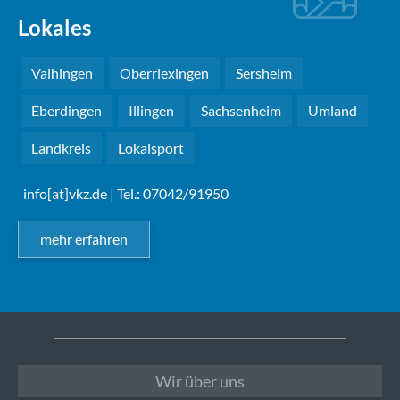
Lokales
Vaihingen
Oberriexingen
Sersheim
Eberdingen
Illingen
Sachsenheim
Umland
Landkreis
Lokalsport
info[at]vkz.de
| Tel.: 07042/91950
mehr erfahren
Wir über uns