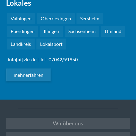
Lokales
Vaihingen
Oberriexingen
Sersheim
Eberdingen
Illingen
Sachsenheim
Umland
Landkreis
Lokalsport
info[at]vkz.de
| Tel.: 07042/91950
mehr erfahren
Wir über uns