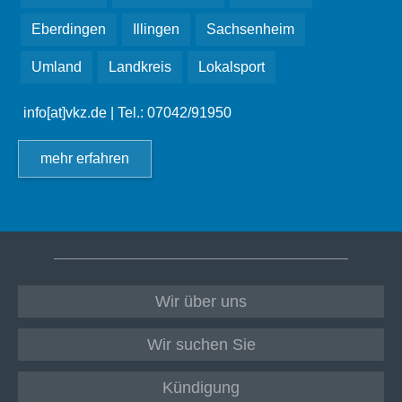
Eberdingen
Illingen
Sachsenheim
Umland
Landkreis
Lokalsport
info[at]vkz.de
| Tel.: 07042/91950
mehr erfahren
Wir über uns
Wir suchen Sie
Kündigung