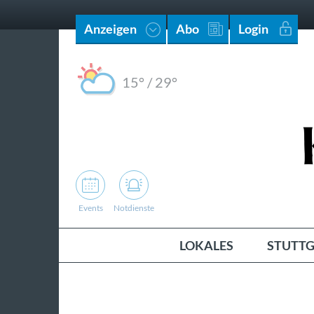
Anzeigen
Abo
Login
15°
/
29°
Events
Notdienste
LOKALES
STUTTG