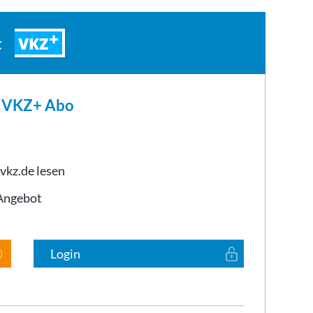
VKZ
t
m VKZ+ Abo
 vkz.de lesen
-Angebot
Login