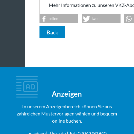
Mehr Informationen zu unseren VKZ-Abo
teilen
tweet
Back
Anzeigen
In unserem Anzeigenbereich können Sie aus
zahlreichen Mustervorlagen wählen und bequem
online buchen.
anzeigen[at]vkz.de
| Tel.: 07042/91940