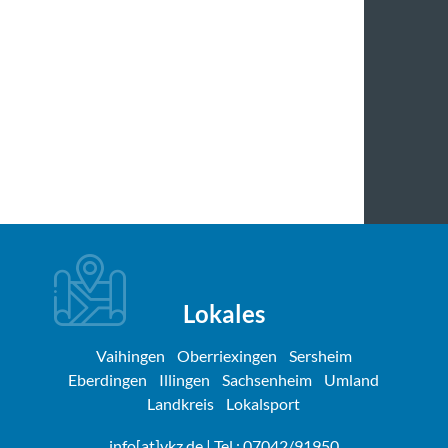
Lokales
Vaihingen
Oberriexingen
Sersheim
Eberdingen
Illingen
Sachsenheim
Umland
Landkreis
Lokalsport
info[at]vkz.de
| Tel.: 07042/91950