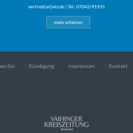
vertrieb[at]vkz.de
| Tel.: 07042/91935
mehr erfahren
en Sie
Kündigung
Impressum
Kontakt