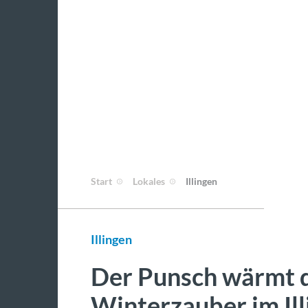
Start
Lokales
Illingen
Illingen
Der Punsch wärmt d
Winterzauber im Ill