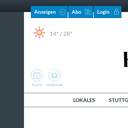
Anzeigen
Abo
Login
14°
/
28°
Events
Notdienste
LOKALES
STUTTG