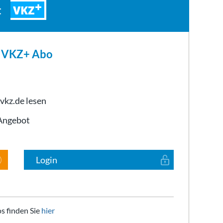
VKZ
t
m VKZ+ Abo
 vkz.de lesen
-Angebot
Login
s finden Sie
hier