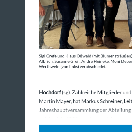
Sigi Grefe und Klaus Oßwald (mit Blumensträußen
Albrich, Susanne Greif, Andre Heineke, Moni Debe
Werthwein (von links) verabschiedet.
Hochdorf
(sg). Zahlreiche Mitglieder un
Martin Mayer, hat Markus Schreiner, Leit
Jahreshauptversammlung der Abteilung b
auf das Jahr 2025 gegeben und den…