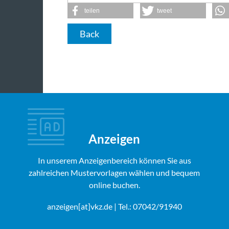
teilen
tweet
Back
Anzeigen
In unserem Anzeigenbereich können Sie aus
zahlreichen Mustervorlagen wählen und bequem
online buchen.
anzeigen[at]vkz.de
| Tel.: 07042/91940