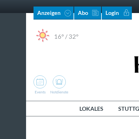
Anzeigen
Abo
Login
16°
/
32°
Events
Notdienste
LOKALES
STUTTG