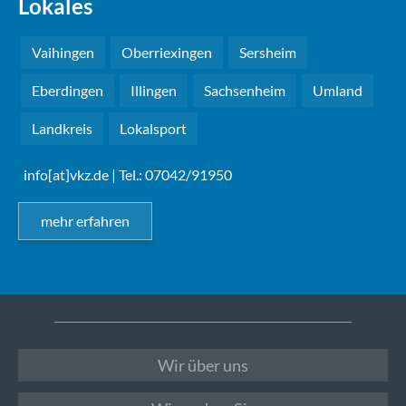
Lokales
Vaihingen
Oberriexingen
Sersheim
Eberdingen
Illingen
Sachsenheim
Umland
Landkreis
Lokalsport
info[at]vkz.de
| Tel.: 07042/91950
mehr erfahren
Wir über uns