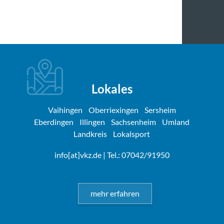
Lokales
Vaihingen
Oberriexingen
Sersheim
Eberdingen
Illingen
Sachsenheim
Umland
Landkreis
Lokalsport
info[at]vkz.de
| Tel.: 07042/91950
mehr erfahren