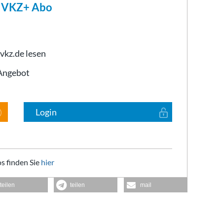
m VKZ+ Abo
 vkz.de lesen
-Angebot
Login
s finden Sie
hier
teilen
teilen
mail