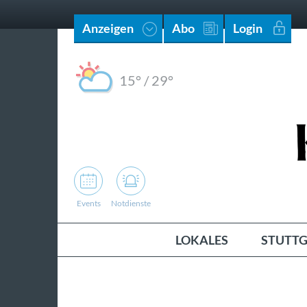
Anzeigen
Abo
Login
15°
/
29°
Events
Notdienste
LOKALES
STUTTG