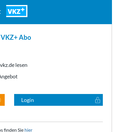
VKZ
t
m VKZ+ Abo
 vkz.de lesen
-Angebot
Login
s finden Sie
hier