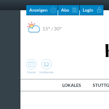
Anzeigen
Abo
Login
15°
/
30°
Events
Notdienste
LOKALES
STUTTG