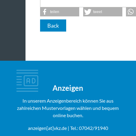
teilen
tweet
Back
Anzeigen
In unserem Anzeigenbereich können Sie aus
zahlreichen Mustervorlagen wählen und bequem
online buchen.
anzeigen[at]vkz.de
| Tel.: 07042/91940