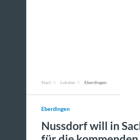
Start
Lokales
Eberdingen
Eberdingen
Nussdorf will in S
für die kommenden 