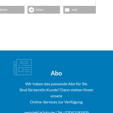
teilen
teilen
mail
Abo
Wir haben das passende Abo für Sie.
Sind Sie bereits Kunde? Dann stehen Ihnen
unsere
Online-Services zur Verfügung.
vertrieb[at]vkz.de
| Tel.: 07042/91935