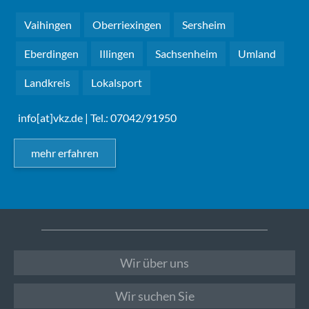
Vaihingen
Oberriexingen
Sersheim
Eberdingen
Illingen
Sachsenheim
Umland
Landkreis
Lokalsport
info[at]vkz.de
| Tel.: 07042/91950
mehr erfahren
Wir über uns
Wir suchen Sie